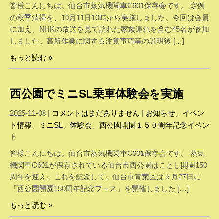
皆様こんにちは。仙台市蒸気機関車C601保存会です。 定例
の秋季清掃を、10月11日10時から実施しました。今回は会員
に加え、NHKの放送を見て訪れた家族連れを含む45名が参加
しました。高所作業に関する注意事項等の説明後 […]
もっと読む »
西公園でミニSL乗車体験会を実施
2025-11-08
|
コメントはまだありません
|
お知らせ
、
イベン
ト情報
、
ミニSL
、
体験会
、
西公園開園１５０周年記念イベン
ト
皆様こんにちは。仙台市蒸気機関車C601保存会です。 蒸気
機関車C601が保存されている仙台市西公園はことし開園150
周年を迎え、これを記念して、仙台市青葉区は９月27日に
「西公園開園150周年記念フェス」を開催しました […]
もっと読む »