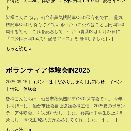
ト情報
、
ミニSL
、
体験会
、
西公園開園１５０周年記念イベン
ト
皆様こんにちは。仙台市蒸気機関車C601保存会です。 蒸気
機関車C601が保存されている仙台市西公園はことし開園150
周年を迎え、これを記念して、仙台市青葉区は９月27日に
「西公園開園150周年記念フェス」を開催しました […]
もっと読む »
ボランティア体験会IN2025
2025-09-15
|
コメントはまだありません
|
お知らせ
、
イベン
ト情報
、
体験会
皆様こんにちは。仙台市蒸気機関車C601保存会です。 今年
も8月9日に、仙台市社会福祉協議会様主催「2025夏のボラン
ティア体験会」を実施いたしました。募集は中学生以上を対
象にし、高校生8名の方が応募してくれました。はじ […]
もっと読む »