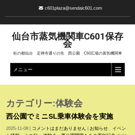
c601plaza@sendaic601.com
仙台市蒸気機関車C601保存
会
杜の都仙台 定禅寺通りの先 西公園 C60広場の蒸気機関車
メニュー
カテゴリー:体験会
西公園でミニSL乗車体験会を実施
2025-11-08
|
コメントはまだありません
|
お知らせ
、
イベン